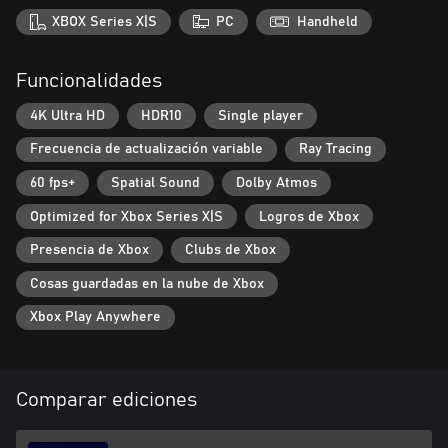
Combina poderes sobrenaturales, que pueden ir mejorándose,
XBOX Series X|S
PC
Handheld
con habilidades de caza de fantasmas para combatir la amenaza
sobrenatural. Usa tus destrezas etéreas para subir a lo más alto
de la silueta de edificios de Tokio y sobrevuela las calles para
Funcionalidades
descubrir nuevas misiones o sacar ventaja a tus enemigos.
4K Ultra HD
HDR10
Single player
Frecuencia de actualización variable
Ray Tracing
https://eulas.bethesda.net/ghostwire%20tokyo
60 fps+
Spatial Sound
Dolby Atmos
Optimized for Xbox Series X|S
Logros de Xbox
Presencia de Xbox
Clubs de Xbox
Cosas guardadas en la nube de Xbox
Xbox Play Anywhere
Comparar ediciones