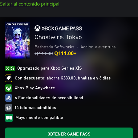
Saltar al contenido principal
Ghostwire: Tokyo
Bethesda Softworks
•
Acción y aventura
Q444.00
Q111.00+
Optimizado para Xbox Series X|S
Con descuento: ahorra Q333.00, finaliza en 3 días
Xbox Play Anywhere
6 Funcionalidades de accesibilidad
14 idiomas admitidos
Mayormente compatible
OBTENER GAME PASS