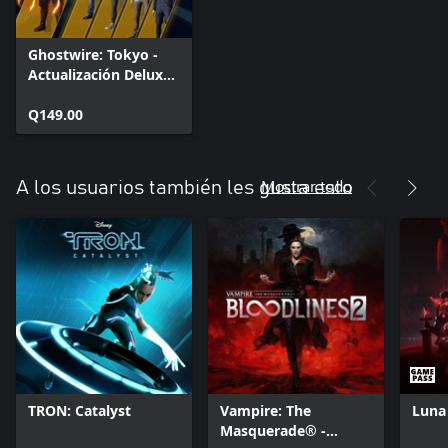
Ghostwire: Tokyo -
Actualización Deluxe
(Addon)
Q149.00
Mostrar todo
A los usuarios también les gusta esto
TRON: Catalyst
Vampire: The
Luna
Masquerade® -