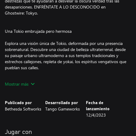
destrezas que te ayudarán a desvelar la oscura verdad tras las
desapariciones. ENFRÉNTATE A LO DESCONOCIDO en
Ghostwire: Tokyo.
Una Tokio embrujada pero hermosa
Explora una visión única de Tokio, deformada por una presencia
sobrenatural. Descubre una ciudad de belleza ultraterrenal, desde
su paisaje urbano ultramoderno a sus templos tradicionales y
estrechos callejones, repleta de yokai, los espíritus vengativos que
pueblan sus calles.
Recorre lugares emblemáticos, como el cruce de Shibuya y la
Mostrar más
torre de Tokio, renderizados con increíble detalle y construidos
para sacar partido de la tecnología de última generación. Disfruta
de una ciudad congelada en el tiempo en el momento en que la
Publicado por
Desarrollado por
Fecha de
población se desvaneció, y viaja a un inframundo onírico mientras
Bethesda Softworks
Tango Gameworks
lanzamiento
intentas salvar a tu familia.
12/4/2023
Destrezas elementales devastadoras
Jugar con