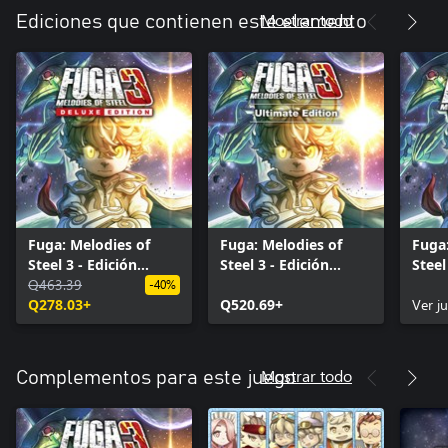
Mostrar todo
Ediciones que contienen este elemento
Fuga: Melodies of
Fuga: Melodies of
Fuga:
Steel 3 - Edición
Steel 3 - Edición
Steel
Deluxe
Q463.39
Definitiva
-40%
Q278.03+
Q520.69+
Ver j
Mostrar todo
Complementos para este juego