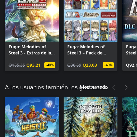
Fuga: Melodies of
Fuga: Melodies of
Fuga:
Steel 3 - Extras de la
Steel 3 – Pack de
Steel
Edición Deluxe
trajes de Solatorobo:
temp
Q155.35
Q93.21
Red the Hunter
Q38.39
Q23.03
Q92.
-40%
-40%
Mostrar todo
A los usuarios también les gusta esto