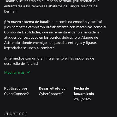
Taranis y se infiltran en el Imperio Berman. ¡Allí tendrán que
enfrentarse a los temibles Caballeros de Sangre Maldita de
Berman!
¡Un nuevo sistema de batalla que combina emoción y táctica!
¡Los combates cambiaron drásticamente con mecánicas como el
Combo de Debilidades, que incrementa el daño al encadenar
ataques consecutivos en los puntos débiles, o el Ataque de
Asistencia, donde enemigos de pasadas entregas y figuras
legendarias se unen al combate!
¡Intermedios con un gran incremento en las opciones de
desarrollo de Taranis!
Taranis evoluciona a su forma final. Con el Terminal Ω, ahora es
Mostrar más
posible desbloquear sus habilidades latentes, lo que permite
aprender diversas Habilidades Taranis.
Publicado por
Desarrollado por
Fecha de
¡Progreso de rutas y batallas de eventos con aún más elementos
CyberConnect2
CyberConnect2
lanzamiento
estratégicos!
29/5/2025
En las rutas, te aguardan nuevas e interesantes características
como los Puntos de Poder, donde podrás desbloquear el
potencial latente de Taranis, y la Comunicación de Asistencia, que
Jugar con
te permitirá interactuar con personajes de apoyo para fortalecer