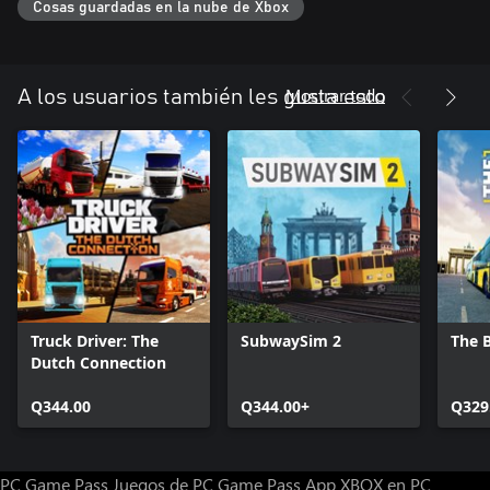
Cosas guardadas en la nube de Xbox
Mostrar todo
A los usuarios también les gusta esto
Truck Driver: The
SubwaySim 2
The 
Dutch Connection
Q344.00
Q344.00+
Q329
PC Game Pass
Juegos de PC Game Pass
App XBOX en PC