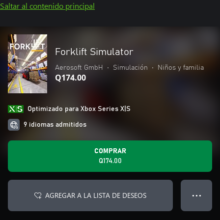
Saltar al contenido principal
Forklift Simulator
Aerosoft GmbH
•
Simulación
•
Niños y familia
Q174.00
Optimizado para Xbox Series X|S
9 idiomas admitidos
COMPRAR
Q174.00
AGREGAR A LA LISTA DE DESEOS
● ● ●