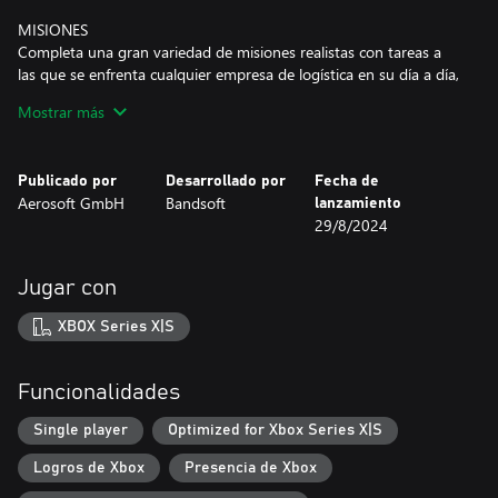
MISIONES
Completa una gran variedad de misiones realistas con tareas a
las que se enfrenta cualquier empresa de logística en su día a día,
como juntar palés, inspeccionar las condiciones de carga, recoger
Mostrar más
mercancía rota o, por supuesto, transportar cargamento. ¡Te
esperan muchas tareas diferentes!
Publicado por
Desarrollado por
Fecha de
VEHÍCULOS
Aerosoft GmbH
Bandsoft
lanzamiento
A lo largo del modo carrera, desbloquearás diferentes vehículos,
29/8/2024
incluidas tres carretillas elevadoras y una transpaleta eléctrica.
Jugar con
XBOX Series X|S
Funcionalidades
Single player
Optimized for Xbox Series X|S
Logros de Xbox
Presencia de Xbox