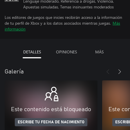
Lenguaje moderado, Referencia a drogas, Violencia,
Apuestas simuladas, Temas insinuantes moderados
Los editores de juegos que inicies recibirán acceso a la información
de tu perfil de Xbox y a los datos asociados mientras juegas.
Más
información
DETALLES
OPINIONES
MÁS
Galería
Este contenido está bloqueado
Este co
ESCRIBE TU FECHA DE NACIMIENTO
ESCRIB