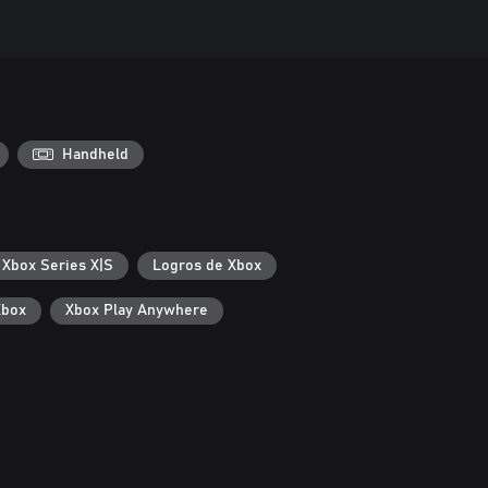
Handheld
 Xbox Series X|S
Logros de Xbox
Xbox
Xbox Play Anywhere