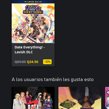
Date Everything! -
Lavish DLC
Q69.00
Q34.50
-50%
A los usuarios también les gusta esto