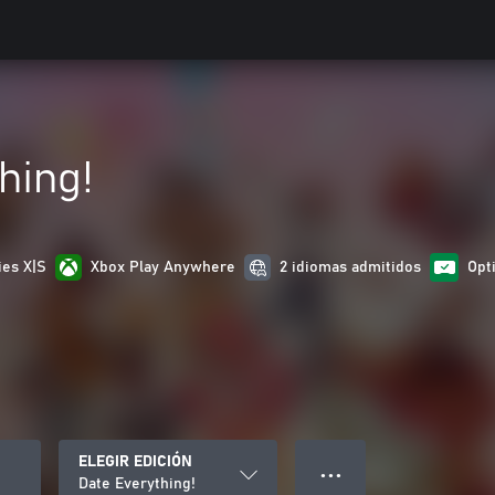
hing!
ies X|S
Xbox Play Anywhere
2 idiomas admitidos
Opt
ELEGIR EDICIÓN
● ● ●
Date Everything!