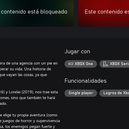
 contenido está bloqueado
Este contenido e
Jugar con
era de una agencia con un pie en
XBOX One
XBOX Seri
erar su vida. Una historia de
que vayan las cosas, ya que
Funcionalidades
) y Lorelai (2019), nos trae esta
Single player
Logros de Xb
ncones, sino que también te hará
tado.
e elige tu propia aventura (como
e juegos de horror y supervivencia
asa, los enemigos pegan fuerte y