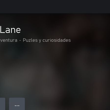
 Lane
aventura
•
Puzles y curiosidades
● ● ●