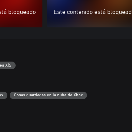
stá bloqueado
Este contenido está bloquea
es X|S
ox
Cosas guardadas en la nube de Xbox