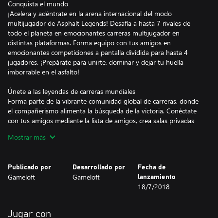
Conquista el mundo
¡Acelera y adéntrate en la arena internacional del modo
multijugador de Asphalt Legends! Desafía a hasta 7 rivales de
todo el planeta en emocionantes carreras multijugador en
distintas plataformas. Forma equipo con tus amigos en
emocionantes competiciones a pantalla dividida para hasta 4
jugadores. ¡Prepárate para unirte, dominar y dejar tu huella
imborrable en el asfalto!
Únete a las leyendas de carreras mundiales
Forma parte de la vibrante comunidad global de carreras, donde
el compañerismo alimenta la búsqueda de la victoria. Conéctate
con tus amigos mediante la lista de amigos, crea salas privadas
para carreras personalizadas y únete a los titanes de Asphalt.
Mostrar más
Únete a un club de carreras o crea uno propio, desbloqueando
recompensas exclusivas mientras asciendes en la clasificación.
¡Experimenta un nuevo modo multijugador cooperativo donde
Publicado por
Desarrollado por
Fecha de
podrás elegir entre ser un agente de seguridad que persigue a
Gameloft
Gameloft
lanzamiento
miembros del Sindicato o un fugitivo que lucha por escapar de la
18/7/2018
captura!
Elige tu coche y domina la competición
Jugar con
¡Domina el poder del grupo! Te esperan más de 250