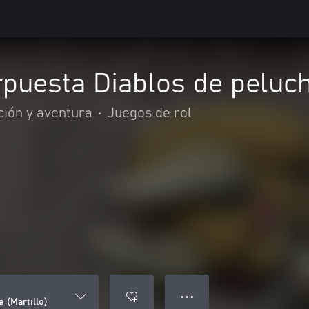
uesta Diablos de peluche
ción y aventura
•
Juegos de rol
● ● ●
 (Martillo)