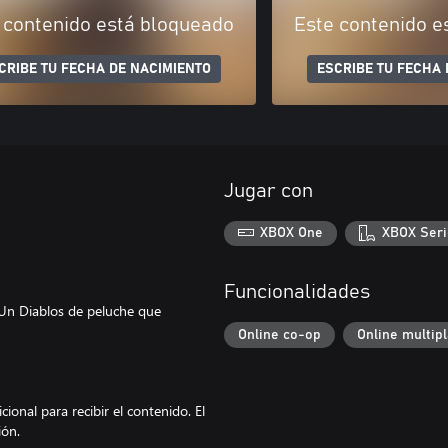
 contenido está bloqueado
Este contenido e
CRIBE TU FECHA DE NACIMIENTO
ESCRIBE TU FECHA 
Jugar con
XBOX One
XBOX Seri
Funcionalidades
 ¡Un Diablos de peluche que
Online co-op
Online multip
!
ional para recibir el contenido. El
ión.