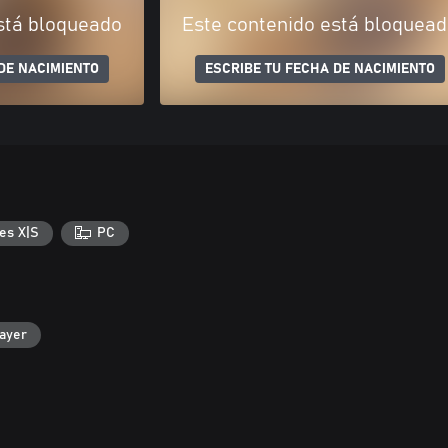
stá bloqueado
Este contenido está bloquea
DE NACIMIENTO
ESCRIBE TU FECHA DE NACIMIENTO
es X|S
PC
layer