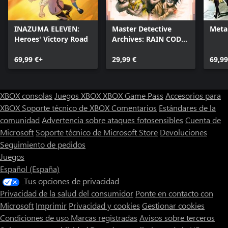
INAZUMA ELEVEN:
Master Detective
Meta
Heroes' Victory Road
Archives: RAIN CODE
Plus
69,99 €+
29,99 €
69,99
XBOX consolas
Juegos XBOX
XBOX Game Pass
Accesorios para
XBOX
Soporte técnico de XBOX
Comentarios
Estándares de la
comunidad
Advertencia sobre ataques fotosensibles
Cuenta de
Microsoft
Soporte técnico de Microsoft Store
Devoluciones
Seguimiento de pedidos
Juegos
Español (España)
Tus opciones de privacidad
Privacidad de la salud del consumidor
Ponte en contacto con
Microsoft
Imprimir
Privacidad y cookies
Gestionar cookies
Condiciones de uso
Marcas registradas
Avisos sobre terceros