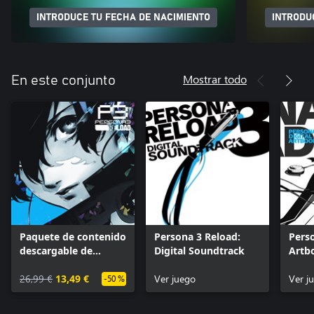
INTRODUCE TU FECHA DE NACIMIENTO
INTRODU
Mostrar todo
En este conjunto
Paquete de contenido
Persona 3 Reload:
Pers
descargable de
Digital Soundtrack
Artb
Persona 3 Reload
26,99 €
13,49 €
Ver juego
Ver j
-50 %