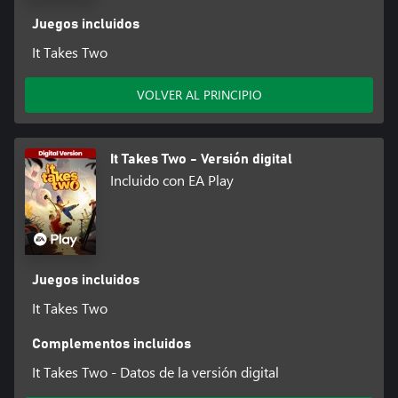
¡juntos!
Juegos incluidos
It Takes Two
ACERCA DE HAZELIGHT:
Hazelight es un galardonado estudio independiente de
videojuegos con sede en Estocolmo, Suecia. La empresa, fundada
VOLVER AL PRINCIPIO
en 2014 por Josef Fares (director de cine y creador del
galardonado juego Brothers: A Tale of Two Sons), está decidida a
desafiar los límites creativos dentro del mundo de los
videojuegos. En 2018, Hazelight publicó como parte del
It Takes Two - Versión digital
programa EA Originals el juego ganador de un BAFTA A Way
Incluido con EA Play
Out, la primera aventura de acción en tercera persona
exclusivamente cooperativa de la historia.
ACERCA DE EA ORIGINALS:
EA Originals pretende dar a conocer a algunos de los
Juegos incluidos
desarrolladores más apasionados, independientes y de mayor
talento del mundo. Descubre experiencias de juego innovadoras
It Takes Two
e inolvidables de la mano de creadores de gran creatividad, que
te apasionarán e inspirarán.
Complementos incluidos
It Takes Two - Datos de la versión digital
SUJETO A CONDICIONES Y LIMITACIONES. CONSULTA
www.ea.com/es-es/legal PARA OBTENER MÁS INFORMACIÓN.