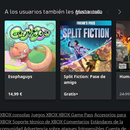
Mostrar todo
A los usuarios también les gusta esto
Esophaguys
Split Fiction: Pase de
Huma
amigo
14,99 €
Gratis+
24,99
XBOX consolas
Juegos XBOX
XBOX Game Pass
Accesorios para
XBOX
Soporte técnico de XBOX
Comentarios
Estándares de la
comunidad
Advertencia sobre ataques fotosensibles
Cuenta de