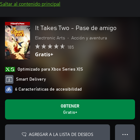
Saltar al contenido principal
It Takes Two - Pase de amigo
Electronic Arts
•
Acción y aventura
185
Gratis+
Optimizado para Xbox Series X|S
Smart Delivery
6 Características de accesibilidad
OBTENER
Gratis+
AGREGAR A LA LISTA DE DESEOS
● ● ●