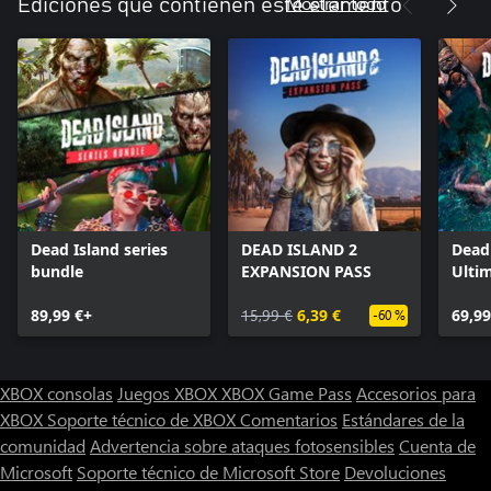
Mostrar todo
Ediciones que contienen este elemento
Dead Island series
DEAD ISLAND 2
Dead 
bundle
EXPANSION PASS
Ultim
89,99 €+
15,99 €
6,39 €
69,99
-60 %
XBOX consolas
Juegos XBOX
XBOX Game Pass
Accesorios para
XBOX
Soporte técnico de XBOX
Comentarios
Estándares de la
comunidad
Advertencia sobre ataques fotosensibles
Cuenta de
Microsoft
Soporte técnico de Microsoft Store
Devoluciones