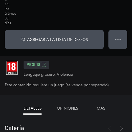
en
los
últimos
30
días
AGREGAR A LA LISTA DE DESEOS
● ● ●
PEGI 18
Lenguaje grosero, Violencia
Este contenido requiere un juego (se vende por separado).
DETALLES
OPINIONES
MÁS
Galería