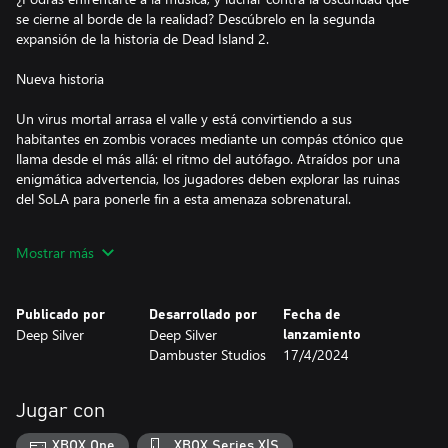
se cierne al borde de la realidad? Descúbrelo en la segunda
expansión de la historia de Dead Island 2.
Nueva historia
Un virus mortal arrasa el valle y está convirtiendo a sus
habitantes en zombis voraces mediante un compás ctónico que
llama desde el más allá: el ritmo del autófago. Atraídos por una
enigmática advertencia, los jugadores deben explorar las ruinas
del SoLA para ponerle fin a esta amenaza sobrenatural.
Nueva ubicación
Mostrar más
Un festival de música visceral y sangriento en el corazón de Los
Ángeles (o Los Diablos, como nos gusta llamarlo) que resuena al
Publicado por
Desarrollado por
Fecha de
compás del Ritmo y que convierte a los vivos en zombis. ¡Y cabe
Deep Silver
Deep Silver
lanzamiento
la posibilidad de que se escuche en todo el planeta!
Dambuster Studios
17/4/2024
Nuevos enemigos
Jugar con
Los azotadores, una nueva supervariante enemiga desquiciada
por el autófago. Su obsesión por automutilarse los han
XBOX One
XBOX Series X|S