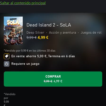
Saltar al contenido principal
Dead Island 2 - SoLA
Deep Silver
•
Acción y aventura
•
Juegos de rol
9,99 €
4,99 €
*Vendido por 9,99 € en los últimos 30 días
En venta: ahorre 5,00 €, Termina en 6 días
Requiere un juego
COMPRAR
9,99 €
4,99 €
*Vendido
por
9,99
€