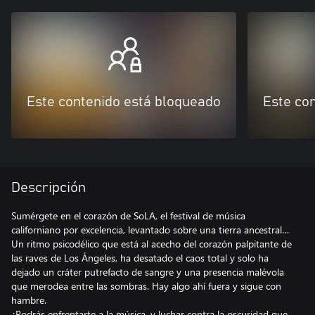
Este contenido está bloqueado
Este co
Descripción
Sumérgete en el corazón de SoLA, el festival de música
californiano por excelencia, levantado sobre una tierra ancestral…
Un ritmo psicodélico que está al acecho del corazón palpitante de
las raves de Los Ángeles, ha desatado el caos total y solo ha
dejado un cráter putrefacto de sangre y una presencia malévola
que merodea entre las sombras. Hay algo ahí fuera y sigue con
hambre.
¿Podrás enfrentarte a la música, y luchar contra la oscuridad que