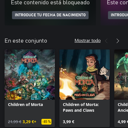
Este contenido está bloqueado
Este co
INTRODUCE TU FECHA DE NACIMIENTO
INTRODU
Mostrar todo
En este conjunto
Children of Morta
Children of Morta:
Child
Paws and Claws
Ancie
21,99 €
3,29 €+
3,99 €
4,99 
-85 %