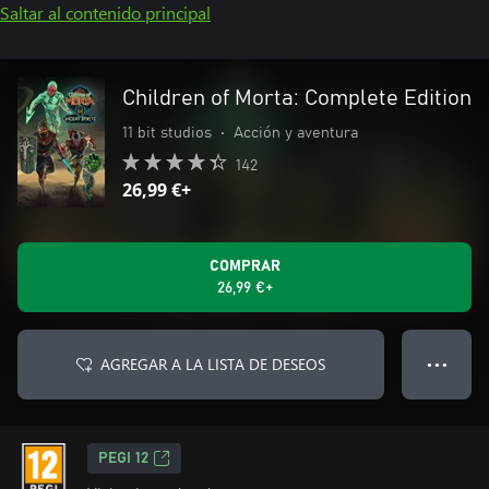
Saltar al contenido principal
Children of Morta: Complete Edition
11 bit studios
•
Acción y aventura
142
26,99 €+
COMPRAR
26,99 €+
AGREGAR A LA LISTA DE DESEOS
● ● ●
PEGI 12