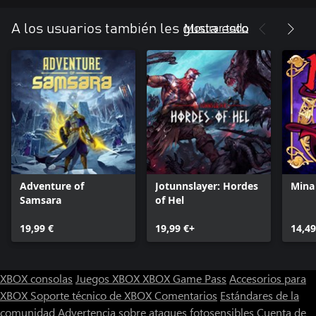
Mostrar todo
A los usuarios también les gusta esto
Adventure of
Jotunnslayer: Hordes
Mina
Samsara
of Hel
19,99 €
19,99 €+
14,49
XBOX consolas
Juegos XBOX
XBOX Game Pass
Accesorios para
XBOX
Soporte técnico de XBOX
Comentarios
Estándares de la
comunidad
Advertencia sobre ataques fotosensibles
Cuenta de