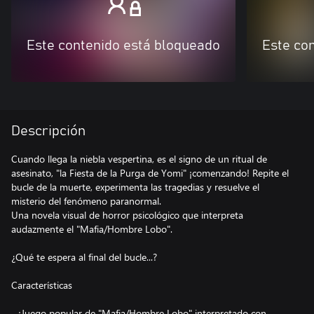
Este contenido está bloqueado
Este co
Descripción
Cuando llega la niebla vespertina, es el signo de un ritual de
asesinato, "la Fiesta de la Purga de Yomi" ¡comenzando! Repite el
bucle de la muerte, experimenta las tragedias y resuelve el
misterio del fenómeno paranormal.
Una novela visual de horror psicológico que interpreta
audazmente el "Mafia/Hombre Lobo".
¿Qué te espera al final del bucle...?
Características
- ¡Juego popular de "Mafia/Hombre Lobo" interpretado con