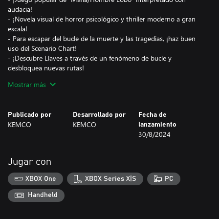
audacia!
- ¡Novela visual de horror psicológico y thriller moderno a gran
escala!
- Para escapar del bucle de la muerte y las tragedias, ¡haz buen
uso del Scenario Chart!
- ¡Descubre Llaves a través de un fenómeno de bucle y
desbloquea nuevas rutas!
- ¡Texto increíblemente voluminoso!
Mostrar más
- ¡Ilustraciones hermosas!
- Doblaje japonés (*Puede ser desactivado)
Publicado por
Desarrollado por
Fecha de
KEMCO
KEMCO
lanzamiento
30/8/2024
Jugar con
XBOX One
XBOX Series X|S
PC
Handheld