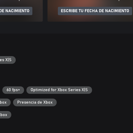
DE NACIMIENTO
ESCRIBE TU FECHA DE NACIMIENTO
es X|S
60 fps+
Optimized for Xbox Series X|S
Xbox
Presencia de Xbox
Xbox