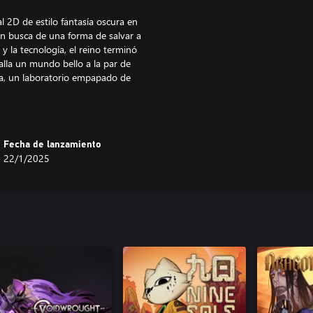
2D de estilo fantasía oscura en
n busca de una forma de salvar a
y la tecnología, el reino terminó
 halla un mundo bello a la par de
a, un laboratorio empapado de
yudarán a salvar a aquellos que
ficos y libera sus almas para ir
Fecha de lanzamiento
las adversidades de su aventura?
22/1/2025
xploración de ENDER LILIES:
y enfréntate a enemigos de gran
e más se ajusten a tu estilo de
s hasta artículos que podrás