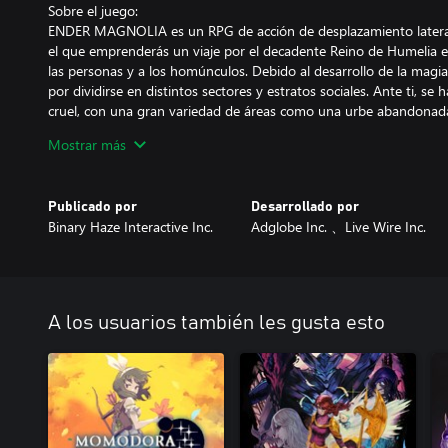
Sobre el juego:
ENDER MAGNOLIA es un RPG de acción de desplazamiento lateral 
el que emprenderás un viaje por el decadente Reino de Humelia e
las personas y a los homúnculos. Debido al desarrollo de la magia 
por dividirse en distintos sectores y estratos sociales. Ante ti, se
cruel, con una gran variedad de áreas como una urbe abandonad
sangre, un instituto arcano imponente y una fábrica descomunal.
Mostrar más
A lo largo de tu periplo, te aguardan varios homúnculos que te a
han caído en la locura. Lucha contra enemigos formidables y terrorí
Publicado por
Desarrollado por
obteniendo nuevos aliados. ¿A quiénes salvará Lilac tras superar 
Binary Haze Interactive Inc.
Adglobe Inc. 、Live Wire Inc.
¿A los humanos, o quizá a los homúnculos?
Características del juego:
● Un sistema de combate que mejora aún más la experiencia de e
A los usuarios también les gusta esto
- Explora con total libertad un mundo bello al borde del abismo 
fuerza codo a codo con distintos aliados.
- Aprovecha las 30 habilidades únicas de tus aliados y elige las qu
combate predilecto.
- Hazte con aún más objetos que en ENDER LILIES, desde reliquia
equipar. Reúne y refuerza cuantos objetos puedas.