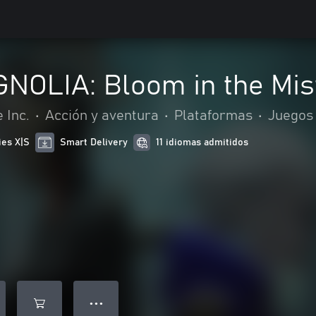
OLIA: Bloom in the Mis
 Inc.
•
Acción y aventura
•
Plataformas
•
Juegos 
ies X|S
Smart Delivery
11 idiomas admitidos
● ● ●