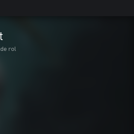
t
de rol