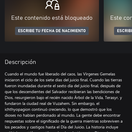
Este contenido está bloqueado
Este co
ESCRIBE TU FECHA DE NACIMIENTO
ESCRIB
Descripción
Cuando el mundo fue liberado del caos, las Vírgenes Gemelas
iniciaron el ciclo de los siete días del juicio final. Cuando las tierras
fueron inundadas durante el sexto día del juicio final, después de
que los descendientes del Salvador recibieran las bendiciones de
Dios, resurgieron bajo el recién nacido Árbol de la Vida, Terasyr, y
fundaron la ciudad real de Vuzahem. Sin embargo, el
ichthyopagion continuó creciendo, lo que demostró que los
dioses no habían perdonado al mundo. La gente debe encontrar
respuestas sobre el significado de la guerra mientras sobreviven a
los pecados y castigos hasta el Día del Juicio. La historia incluye