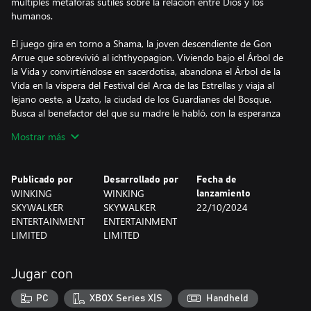
múltiples metáforas sutiles sobre la relación entre Dios y los
humanos.
El juego gira en torno a Shama, la joven descendiente de Gon
Arrue que sobrevivió al ichthyopagion. Viviendo bajo el Árbol de
la Vida y convirtiéndose en sacerdotisa, abandona el Árbol de la
Vida en la víspera del Festival del Arca de las Estrellas y viaja al
lejano oeste, a Uzato, la ciudad de los Guardianes del Bosque.
Busca al benefactor del que su madre le habló, con la esperanza
de encontrar un hogar simple y ordinario, pero la única pista que
Mostrar más
su madre le dejó es un alfiler. ¿Qué ha atravesado Shama?
Ocultando sus lágrimas y soledad detrás de una sonrisa,
abandona el lugar que prometió buscar. ¿Pero su destino le
Publicado por
Desarrollado por
Fecha de
traerá realmente paz?
WINKING
WINKING
lanzamiento
SKYWALKER
SKYWALKER
22/10/2024
Heroine Anthem ZERO 2: Scalescars Oath es un ARPG de
ENTERTAINMENT
ENTERTAINMENT
desplazamiento lateral en tiempo real que combina elementos 2D
LIMITED
LIMITED
y 3D, y soporta simultáneamente tanto el uso de controladores
como de teclado. Desbloquea más habilidades subiendo de nivel
con tu personaje.
Jugar con
Los productores del juego han utilizado su creatividad
innovadora para ofrecerte un largo "dúo" mágico. El juego
PC
XBOX Series X|S
Handheld
combina leyendas de sirenas, así como la cultura tribal serbia y