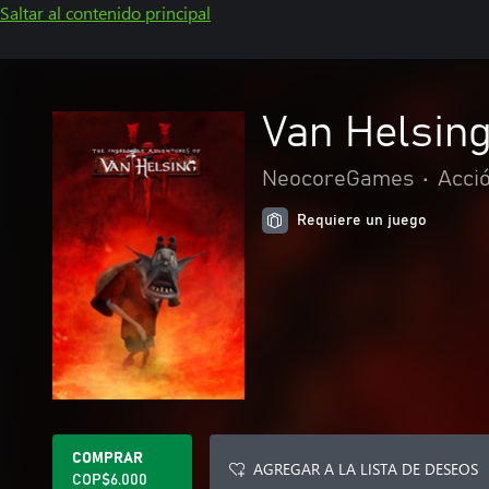
Saltar al contenido principal
Van Helsing
NeocoreGames
•
Acci
Requiere un juego
COMPRAR
AGREGAR A LA LISTA DE DESEOS
COP$6.000