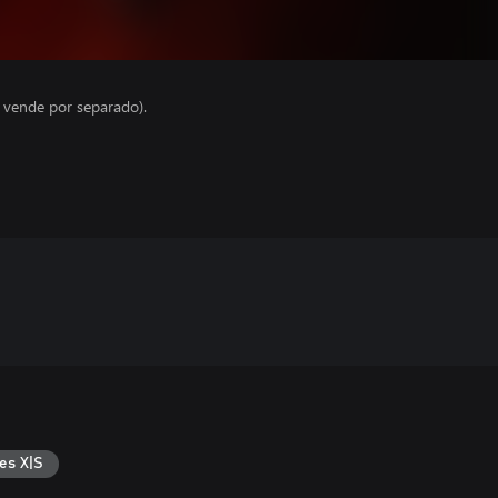
e vende por separado).
es X|S