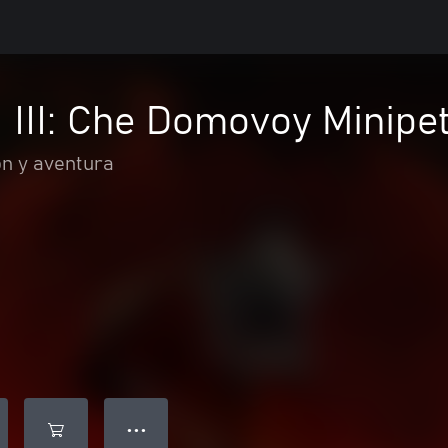
 III: Che Domovoy Minipe
ón y aventura
● ● ●