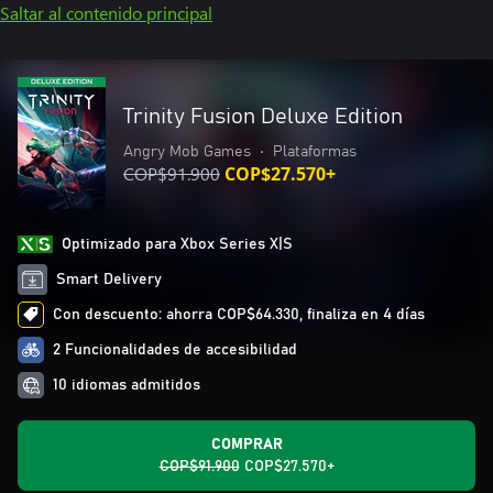
Saltar al contenido principal
Trinity Fusion Deluxe Edition
Angry Mob Games
•
Plataformas
COP$91.900
COP$27.570+
Optimizado para Xbox Series X|S
Smart Delivery
Con descuento: ahorra COP$64.330, finaliza en 4 días
2 Funcionalidades de accesibilidad
10 idiomas admitidos
COMPRAR
COP$91.900
COP$27.570+