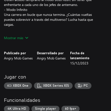
enfrentarte a cada uno de los jefes de antemano.
- Modo Infinito
Una carrera en bucle que nunca termina. ¿Cuántas vueltas
puedes sobrevivir a través del multiverso? Lucha hasta que
caigas.
¡Toma el control de tus alter ego y embárcate en una misión para
Mostrar más
salvar el agonizante multiverso en este roguelite de plataformas
frenético! Explora mundos oscuros de ciencia ficción y dalo todo
en combates espectaculares con un control refinadísimo.
Publicado por
Desarrollado por
Fecha de
Angry Mob Games
Angry Mob Games
lanzamiento
UN ROGUELITE CON EL QUE PODRÁS VIAJAR POR EL
15/12/2023
MULTIVERSO
El multiverso está en constante cambio. Ábrete paso por los
niveles generados de forma aleatoria y pon a prueba tus
Jugar con
habilidades en los desafíos y arenas diseñados para la ocasión.
Los niveles con gráficos 3D han sido creados a partir de cientos
XBOX One
XBOX Series X|S
PC
de elementos creados a mano.
COMBATES INTENSOS
Funcionalidades
El sistema de combate y las armas beben de nuestra experiencia
previa con videojuegos de lucha. Deslizarse, esprintar, esquivar y
4K Ultra HD
Single player
60 fps+