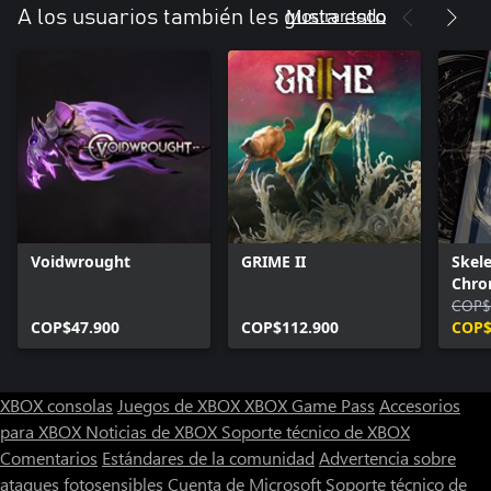
Mostrar todo
A los usuarios también les gusta esto
Voidwrought
GRIME II
Skel
Chron
- Com
COP$
COP$47.900
COP$112.900
COP$
XBOX consolas
Juegos de XBOX
XBOX Game Pass
Accesorios
para XBOX
Noticias de XBOX
Soporte técnico de XBOX
Comentarios
Estándares de la comunidad
Advertencia sobre
ataques fotosensibles
Cuenta de Microsoft
Soporte técnico de