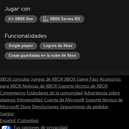
Jugar con
XBOX One
XBOX Series X|S
Funcionalidades
Single player
Logros de Xbox
Cosas guardadas en la nube de Xbox
XBOX consolas
Juegos de XBOX
XBOX Game Pass
Accesorios
para XBOX
Noticias de XBOX
Soporte técnico de XBOX
Comentarios
Estándares de la comunidad
Advertencia sobre
ataques fotosensibles
Cuenta de Microsoft
Soporte técnico de
Microsoft Store
Devoluciones
Seguimiento de pedidos
Juegos
Español (Colombia)
Tus opciones de privacidad