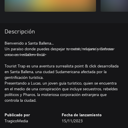
Descripción
Bienvenido a Santa Ballena...
Un paraíso donde puedes despejar t̴u̴ ̵m̶e̸n̶t̸e̵,̸ ̴r̶e̶l̵a̴j̷a̷r̶t̷e̸ ̷y̷ ̸d̵i̷s̴f̴r̷u̶t̷a̶r̷
̷c̷o̴m̷o̵ ̷u̴n̵ ̸v̵e̴r̸d̷a̸d̴e̴r̴o̶ ̵l̸o̴c̸a̷l̷.̴
Tourist Trap es una aventura surrealista point & click desarrollada
en Santa Ballena, una ciudad Sudamericana afectada por la
gentrificación turística.
Presentando a Lucas, un joven guía turístico, quien se encuentra
en el medio de una conspiración que incluye secuestros, rebeldes
políticos y Pharos, la misteriosa corporación extranjera que
controla la ciudad.
Publicado por
Fecha de lanzamiento
TragicoMedia
15/11/2023