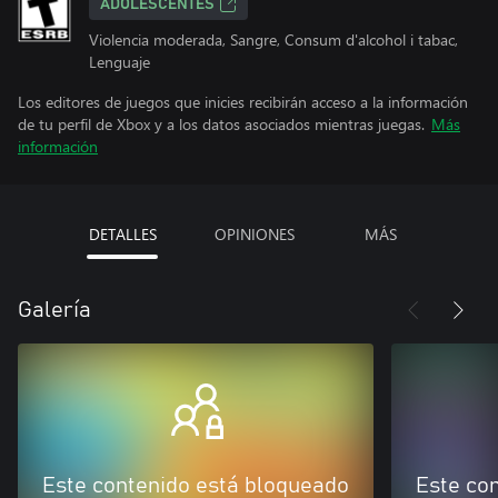
ADOLESCENTES
Violencia moderada, Sangre, Consum d'alcohol i tabac,
Lenguaje
Los editores de juegos que inicies recibirán acceso a la información
de tu perfil de Xbox y a los datos asociados mientras juegas.
Más
información
DETALLES
OPINIONES
MÁS
Galería
Este contenido está bloqueado
Este co