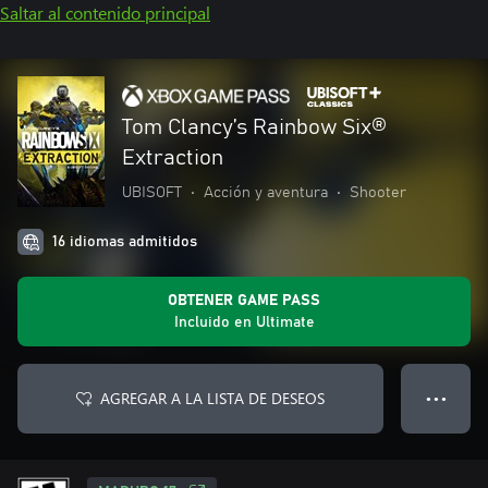
Saltar al contenido principal
Tom Clancy’s Rainbow Six®
Extraction
UBISOFT
•
Acción y aventura
•
Shooter
16 idiomas admitidos
OBTENER GAME PASS
Incluido en Ultimate
AGREGAR A LA LISTA DE DESEOS
● ● ●