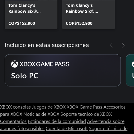
Tom Clancy’s
Tom Clancy’s
Rainbow Six®
Rainbow Six®
Extraction Deluxe
Extraction
Edition
COP$152.900
COP$152.900
Incluido en estas suscripciones
Solo PC
XBOX consolas
Juegos de XBOX
XBOX Game Pass
Accesorios
para XBOX
Noticias de XBOX
Soporte técnico de XBOX
Comentarios
Estándares de la comunidad
Advertencia sobre
ataques fotosensibles
Cuenta de Microsoft
Soporte técnico de