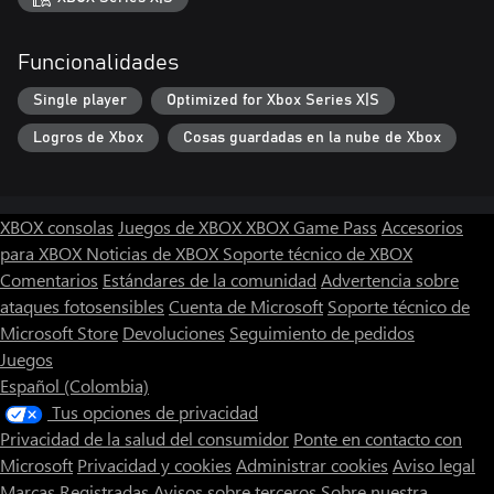
Funcionalidades
Single player
Optimized for Xbox Series X|S
Logros de Xbox
Cosas guardadas en la nube de Xbox
XBOX consolas
Juegos de XBOX
XBOX Game Pass
Accesorios
para XBOX
Noticias de XBOX
Soporte técnico de XBOX
Comentarios
Estándares de la comunidad
Advertencia sobre
ataques fotosensibles
Cuenta de Microsoft
Soporte técnico de
Microsoft Store
Devoluciones
Seguimiento de pedidos
Juegos
Español (Colombia)
Tus opciones de privacidad
Privacidad de la salud del consumidor
Ponte en contacto con
Microsoft
Privacidad y cookies
Administrar cookies
Aviso legal
Marcas Registradas
Avisos sobre terceros
Sobre nuestra