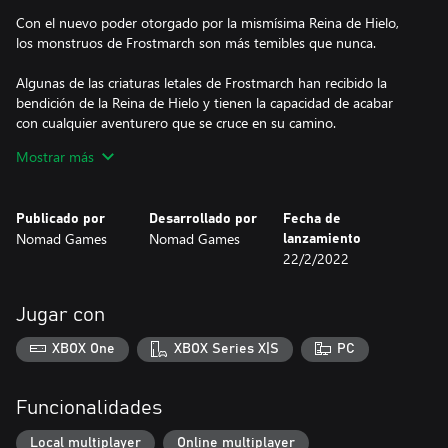
Con el nuevo poder otorgado por la mismísima Reina de Hielo,
los monstruos de Frostmarch son más temibles que nunca.
Algunas de las criaturas letales de Frostmarch han recibido la
bendición de la Reina de Hielo y tienen la capacidad de acabar
con cualquier aventurero que se cruce en su camino.
Mostrar más
Si juegas con el Mazo Legendario activado, se sustituirán tus
cartas de Aventura por cartas nuevas y más difíciles. Entre ellas,
habrá cartas que ofrecen menos ventajas, por lo que tu viaje por
Publicado por
Desarrollado por
Fecha de
la Mazmorra será aún más peligroso.
Nomad Games
Nomad Games
lanzamiento
22/2/2022
Todas las cartas del Mazo Legendario tienen un nuevo acabado
brillante para ayudarte a que las identifiques mientras juegas.
Jugar con
Si compras el Mazo Legendario lo añadirás a tu colección de
Talisman: Digital Edition. Después podrás elegir si quieres
XBOX One
XBOX Series X|S
PC
activarlo en cualquiera de los modos de juego.
Funcionalidades
Local multiplayer
Online multiplayer