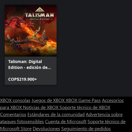
Talisman: Digital
Edition - edición de
lujo
COP$219.900+
XBOX consolas
Juegos de XBOX
XBOX Game Pass
Accesorios
para XBOX
Noticias de XBOX
Soporte técnico de XBOX
Comentarios
Estándares de la comunidad
Advertencia sobre
ataques fotosensibles
Cuenta de Microsoft
Soporte técnico de
Microsoft Store
Devoluciones
Seguimiento de pedidos