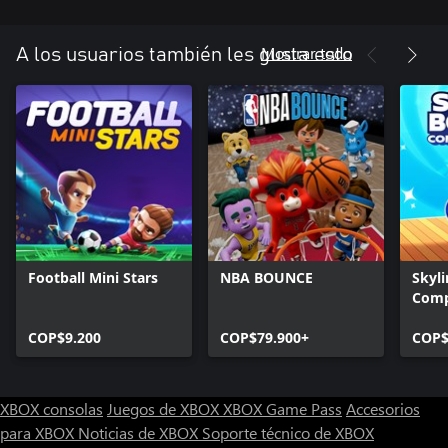
Mostrar todo
A los usuarios también les gusta esto
Football Mini Stars
NBA BOUNCE
Skyli
Comp
COP$9.200
COP$79.900+
COP$
XBOX consolas
Juegos de XBOX
XBOX Game Pass
Accesorios
para XBOX
Noticias de XBOX
Soporte técnico de XBOX