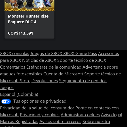
Monster Hunter Rise
Paquete DLC 4
COP$113.591
XBOX consolas
Juegos de XBOX
XBOX Game Pass
Accesorios
para XBOX
Noticias de XBOX
Soporte técnico de XBOX
Comentarios
Estándares de la comunidad
Advertencia sobre
ataques fotosensibles
Cuenta de Microsoft
Soporte técnico de
Microsoft Store
Devoluciones
Seguimiento de pedidos
Juegos
Español (Colombia)
Tus opciones de privacidad
Privacidad de la salud del consumidor
Ponte en contacto con
Microsoft
Privacidad y cookies
Administrar cookies
Aviso legal
Marcas Registradas
Avisos sobre terceros
Sobre nuestra