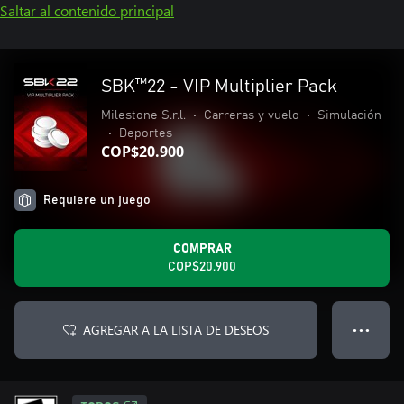
Saltar al contenido principal
SBK™22 - VIP Multiplier Pack
Milestone S.r.l.
•
Carreras y vuelo
•
Simulación
•
Deportes
COP$20.900
Requiere un juego
COMPRAR
COP$20.900
AGREGAR A LA LISTA DE DESEOS
● ● ●