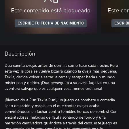
Este contenido está bloqueado
Este co
ESCRIBE TU FECHA DE NACIMIENTO
ESCRIB
Descripción
Dua cuenta ovejas antes de dormir, como hace cada noche. Pero
esta vez, la cosa se vuelve bizarra cuando la oveja más pequeña,
Tekila, decide volver a saltar la cerca y escapar hacia un mundo
misterioso y onírico. ¡Dua perseguirá a su oveja fugitiva en una
aventura salvaje que es cualquier cosa menos ordinaria!
¡Bienvenido a Run Tekila Run!, un juego de combate y comedia
lleno de acción y magia, en el que contar ovejas acaba
convirtiéndose en luchar contra temibles hordas de zombis! Con
encantadoras melodías de flauta sonando de fondo y una
narración cautivadora guiándote a través del caos, este juego es
una mezcla de humor y acción que te mantendrá en vilo.