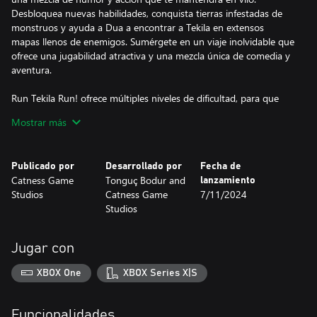
Desbloquea nuevas habilidades, conquista tierras infestadas de
monstruos y ayuda a Dua a encontrar a Tekila en extensos
mapas llenos de enemigos. Sumérgete en un viaje inolvidable que
ofrece una jugabilidad atractiva y una mezcla única de comedia y
aventura.
Run Tekila Run! ofrece múltiples niveles de dificultad, para que
puedas personalizar la experiencia a tu gusto. Ya sea que
Mostrar más
busques una partida relajante en modo Invencible o anheles un
verdadero desafío en modo Difícil, que pondrá a prueba tus
habilidades y reflejos, hay algo para todos. A medida que
Publicado por
Desarrollado por
Fecha de
avances, te enfrentarás a batallas cada vez más complicadas,
Catness Game
Tonguç Bodur and
lanzamiento
ingeniosos acertijos, e incluso encuentros cómicos con el peculiar
Studios
Catness Game
7/11/2024
elenco de personajes del juego.
Studios
Una vez que termines el modo historia, la diversión no termina
ahí. Completar la campaña principal desbloquea el modo Nueva
Jugar con
Partida+, un modo donde puedes volver a revivir la historia con
un nivel adicional de desafío. Esta vez, tus habilidades, salud y
XBOX One
XBOX Series X|S
maná de tu primera partida se mantendrán, dándote una ventaja
contra los enemigos más difíciles. Además, como bonificación
adicional, podrás desbloquear y leer los extravagantes poemas
Funcionalidades