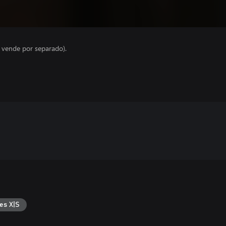
e vende por separado).
es X|S