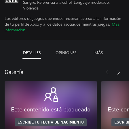
Sangre, Referencia a alcohol, Lenguaje moderado,
Violencia
Los editores de juegos que inicies recibirán acceso a la información
de tu perfil de Xbox y a los datos asociados mientras juegas.
Más
información
DETALLES
OPINIONES
MÁS
Galería
Este contenido está bloqueado
Este co
ESCRIBE TU FECHA DE NACIMIENTO
ESCRIB