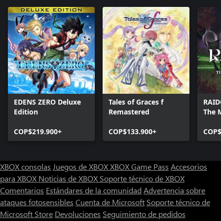
EDENS ZERO Deluxe
Tales of Graces f
RAID
Edition
Remastered
The 
Soul
COP$219.900+
COP$133.900+
COP$
XBOX consolas
Juegos de XBOX
XBOX Game Pass
Accesorios
para XBOX
Noticias de XBOX
Soporte técnico de XBOX
Comentarios
Estándares de la comunidad
Advertencia sobre
ataques fotosensibles
Cuenta de Microsoft
Soporte técnico de
Microsoft Store
Devoluciones
Seguimiento de pedidos