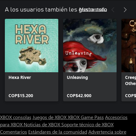
Mostrar todo
A los usuarios también les gusta esto
Hexa River
Unleaving
Cree
Othe
Serie
COP$15.200
COP$42.900
COP$
XBOX consolas
Juegos de XBOX
XBOX Game Pass
Accesorios
para XBOX
Noticias de XBOX
Soporte técnico de XBOX
Comentarios
Estándares de la comunidad
Advertencia sobre