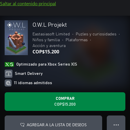
Saltar al contenido principal
O.W.L Projekt
Eastasiasoft Limited
•
Puzles y curiosidades
•
Niños y familia
•
Plataformas
•
Acción y aventura
COP$15.200
Optimizado para Xbox Series X|S
Smart Delivery
11 idiomas admitidos
COMPRAR
COP$15.200
AGREGAR A LA LISTA DE DESEOS
● ● ●