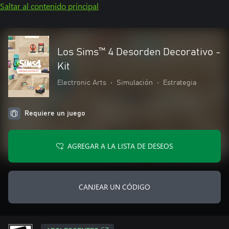
Saltar al contenido principal
Los Sims™ 4 Desorden Decorativo -
Kit
Electronic Arts
•
Simulación
•
Estrategia
Requiere un juego
AGREGAR A LA LISTA DE DESEOS
CANJEAR UN CÓDIGO