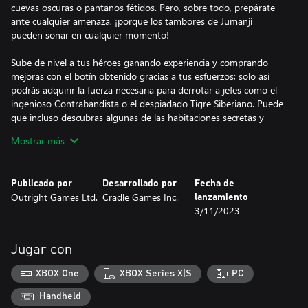
cuevas oscuras o pantanos fétidos. Pero, sobre todo, prepárate
ante cualquier amenaza, ¡porque los tambores de Jumanji
pueden sonar en cualquier momento!
Sube de nivel a tus héroes ganando experiencia y comprando
mejoras con el botín obtenido gracias a tus esfuerzos; solo así
podrás adquirir la fuerza necesaria para derrotar a jefes como el
ingenioso Contrabandista o el despiadado Tigre Siberiano. Puede
que incluso descubras algunas de las habitaciones secretas y
ciertos tesoros perdidos de Jumanji.
Mostrar más
La misión de recuperar la joya de Jumanji se ha transformado. Si
Publicado por
Desarrollado por
Fecha de
Outright Games Ltd.
Cradle Games Inc.
lanzamiento
3/11/2023
Jugar con
XBOX One
XBOX Series X|S
PC
Handheld