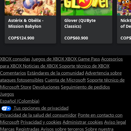
Astérix & Obélix -
Glover (QUByte
Nick
Mission Babylon
Classics)
of De
COP$124.900
COP$60.900
COP$
XBOX consolas
Juegos de XBOX
XBOX Game Pass
Accesorios
para XBOX
Noticias de XBOX
Soporte técnico de XBOX
Comentarios
Estándares de la comunidad
Advertencia sobre
ataques fotosensibles
Cuenta de Microsoft
Soporte técnico de
Microsoft Store
Devoluciones
Seguimiento de pedidos
Juegos
Español (Colombia)
Tus opciones de privacidad
Privacidad de la salud del consumidor
Ponte en contacto con
Microsoft
Privacidad y cookies
Administrar cookies
Aviso legal
Marcas Registradas
Avisos sobre terceros
Sobre nuestra