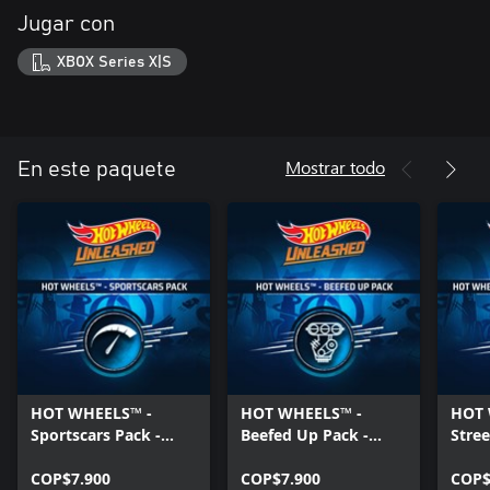
Jugar con
XBOX Series X|S
Mostrar todo
En este paquete
HOT WHEELS™ -
HOT WHEELS™ -
HOT 
Sportscars Pack -
Beefed Up Pack -
Stree
Xbox Series X|S
Xbox Series X|S
Xbox
COP$7.900
COP$7.900
COP$