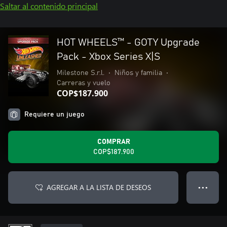
Saltar al contenido principal
HOT WHEELS™ - GOTY Upgrade
Pack - Xbox Series X|S
Milestone S.r.l.
•
Niños y familia
•
Carreras y vuelo
COP$187.900
Requiere un juego
COMPRAR
COP$187.900
AGREGAR A LA LISTA DE DESEOS
● ● ●