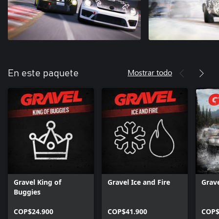
Mostrar todo
En este paquete
Gravel King of
Gravel Ice and Fire
Grav
Buggies
COP$24.900
COP$41.900
COP$