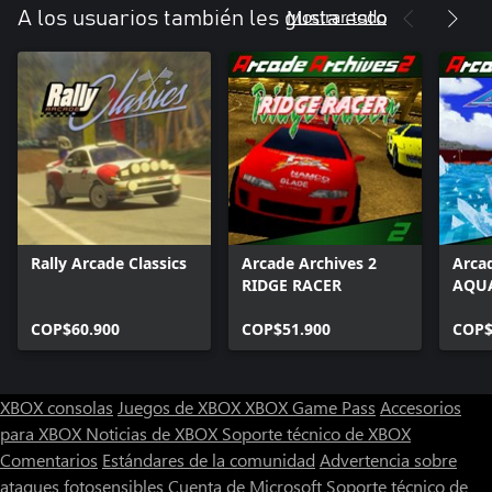
Mostrar todo
A los usuarios también les gusta esto
Rally Arcade Classics
Arcade Archives 2
Arca
RIDGE RACER
AQUA
COP$60.900
COP$51.900
COP$
XBOX consolas
Juegos de XBOX
XBOX Game Pass
Accesorios
para XBOX
Noticias de XBOX
Soporte técnico de XBOX
Comentarios
Estándares de la comunidad
Advertencia sobre
ataques fotosensibles
Cuenta de Microsoft
Soporte técnico de