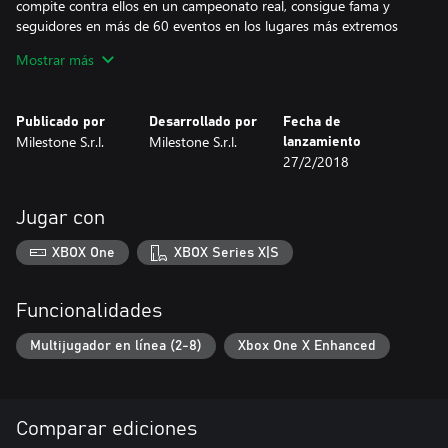
compite contra ellos en un campeonato real, consigue fama y
seguidores en más de 60 eventos en los lugares más extremos
de la tierra o contra otros jugadores en línea por el título de
Mostrar más
campeón del mundo de GRAVEL.
Publicado por
Desarrollado por
Fecha de
Milestone S.r.l.
Milestone S.r.l.
lanzamiento
27/2/2018
Jugar con
XBOX One
XBOX Series X|S
Funcionalidades
Multijugador en línea (2-8)
Xbox One X Enhanced
Comparar ediciones