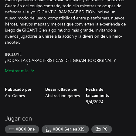
Guardián del equipo contrario, todo ello mientras te ocupas de
defender al tuyo. GIGANTIC: RAMPAGE EDITION incluye un
nuevo modo de juego, compatibilidad entre plataformas, nuevos
héroes, nuevos mapas y mejoras que convierten la experiencia de
juego de GIGANTIC en algo mucho más grande, invitando a
nuevos jugadores a unirse a la acción y la diversión de un hero-
shooter.
INCLUYE:
¡TODAS LAS CARACTERÍSTICAS DEL GIGANTIC ORIGINAL Y
MUCHO MÁS!
Mostrar más
UNA GRAN VARIEDAD DE HÉROES: Podrás elegir entre 23
héroes originales y nuevos, cada uno con su conjunto de
Publicado por
Desarrollado por
Fecha de
capacidades ofensivas y defensivas, más sus propias habilidades
Arc Games
Abstraction games
lanzamiento
definitivas. ¡Elige un héroe, únete a un equipo y enfréntate a otro
9/4/2024
en batallas 5v5 para descubrir quién será el ganador!
NUEVOS HÉROES:
Jugar con
ROLAND: Un hombre endurecido por el mundo que, a pesar de
perder un brazo, ha ganado un alcance sin igual.
XBOX One
XBOX Series X|S
PC
KAJIR: Un felino de reflejos rapidísimos aficionado a las peleas