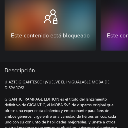
Este contenido está bloqueado
Este co
Descripción
¡HAZTE GIGANTESCO! ¡VUELVE EL INIGUALABLE MOBA DE
DISPAROS!
GIGANTIC: RAMPAGE EDITION es el título del lanzamiento
definitivo de GIGANTIC, el MOBA 5v5 de disparos original que
ofrece una experiencia dinámica y emocionante para fans de
ambos géneros. Elige entre una variedad de héroes únicos, cada
uno con su conjunto de habilidades mejorables, y únete a otros
cuatro jugadores para controlar objetivos y derrotar al poderoso