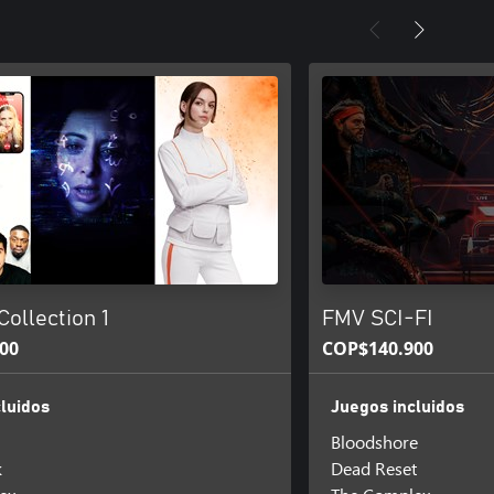
ollection 1
FMV SCI-FI
00
COP$140.900
luidos
Juegos incluidos
Bloodshore
k
Dead Reset