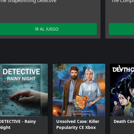
The Shapeshifting Detective
The Compl
IR AL JUEGO
DETECTIVE - Rainy
Unsolved Case: Killer
Death Co
Night
Popularity CE Xbox