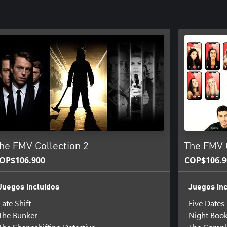
he FMV Collection 2
The FMV C
OP$106.900
COP$106.9
Juegos incluidos
Juegos inc
Late Shift
Five Dates
The Bunker
Night Boo