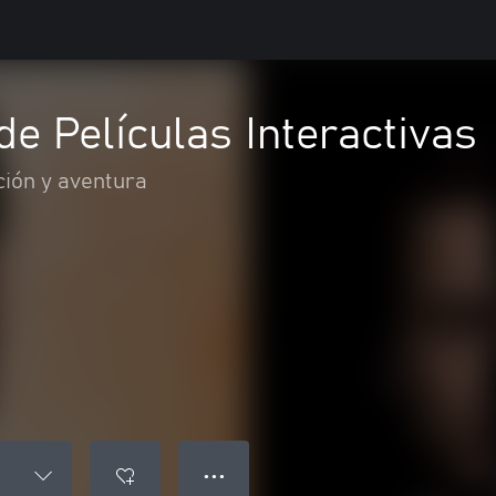
de Películas Interactivas
ción y aventura
● ● ●