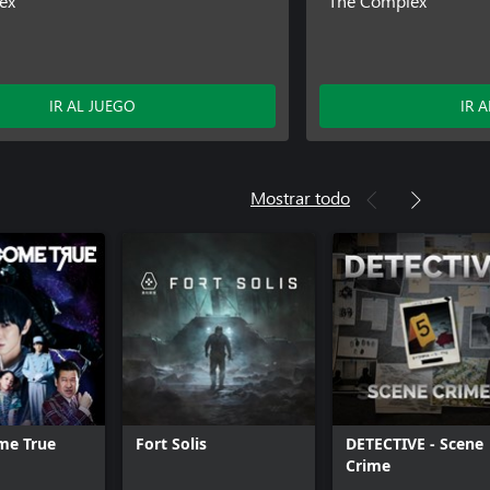
ex
The Complex
IR AL JUEGO
IR 
Mostrar todo
me True
Fort Solis
DETECTIVE - Scene
Crime