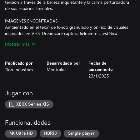
tensión a través de la belleza inquietante y la calma perturbadora
de sus espacios liminales.
IMÁGENES ENCONTRADAS
Ambientado en el telón de fondo granulado y onírico de visuales
inspirados en VHS, Dreamcore captura fielmente la estética
inquietante de la exploración "Found Footage" de los años 80.
Mostrar más
Construido en Unreal Engine 5, cada detalle ha sido
meticulosamente diseñado para sumergirte en su inquietante y
extraña atmósfera.
Publicado por
Desarrollado por
Fecha de
Tlön Industries
Montraluz
lanzamiento
DREAMPOOLS
23/1/2025
Sumérgete en la inquietante quietud de Dreampools, un
interminable laberinto de pasillos surrealistas anegados y reflejos
centelleantes. Sin un camino definido, eres libre de vagar por sus
Jugar con
profundidades, resolviendo acertijos inspirados en las icónicas
habitaciones de piscinas de internet.
XBOX Series X|S
ETERNAL SUBURBIA
Bajo la calma idílica de Eternal Suburbia yace una verdad
Funcionalidades
inquietante. Inspirado en las enigmáticas cabañas del Nivel 94,
este vecindario te invita a mirar más allá de las fachadas de la
4K Ultra HD
HDR10
Single player
normalidad. ¿Descubrirás su secreto o te consumirá?