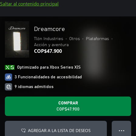
Saltar al contenido principal
Dreamcore
Tlön Industries
•
Otros
•
Plataformas
•
Acción y aventura
COP$47.900
Optimizado para Xbox Series X|S
3 Funcionalidades de accesibilidad
9 idiomas admitidos
COMPRAR
COP$47.900
AGREGAR A LA LISTA DE DESEOS
● ● ●