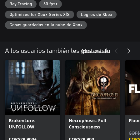
Ray Tracing
60 fps+
MÁS MUNDOS POR DELANTE
Optimized for Xbox Series X|S
Logros de Xbox
Cada Nivel en Dreamcore es una experiencia independiente, que
ofrece una combinación única de exploración y atmósfera.
Cosas guardadas en la nube de Xbox
Comenzando con Dreampools y Eternal Suburbia, se agregarán
nuevos Niveles con el tiempo, expandiendo el mundo del juego.
Los primeros jugadores recibirán todos los Niveles futuros sin
costo adicional.
Mostrar todo
A los usuarios también les gusta esto
BrokenLore:
Necrophosis: Full
Floor
UNFOLLOW
Consciousness
COP$
COP$79.900+
COP$79.900
COP$