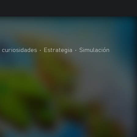
y curiosidades
•
Estrategia
•
Simulación