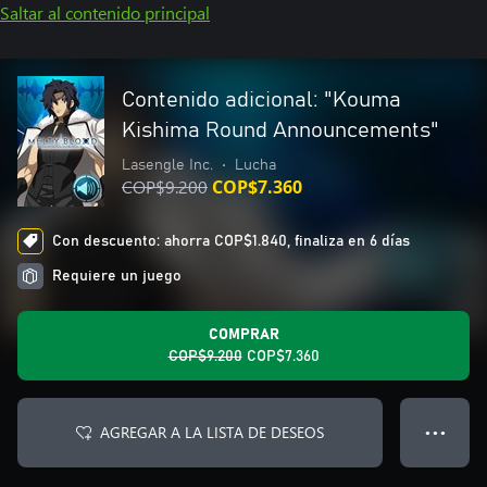
Saltar al contenido principal
Contenido adicional: "Kouma
Kishima Round Announcements"
Lasengle Inc.
•
Lucha
COP$9.200
COP$7.360
Con descuento: ahorra COP$1.840, finaliza en 6 días
Requiere un juego
COMPRAR
COP$9.200
COP$7.360
AGREGAR A LA LISTA DE DESEOS
● ● ●