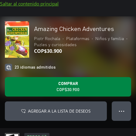
Saltar al contenido principal
Amazing Chicken Adventures
Piotr Rochala
•
Plataformas
•
Niños y familia
•
Puzles y curiosidades
COP$30.900
23 idiomas admitidos
COMPRAR
COP$30.900
AGREGAR A LA LISTA DE DESEOS
● ● ●