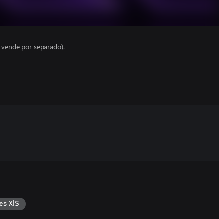
e vende por separado).
es X|S