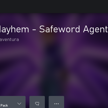
Mayhem - Safeword Agent
 aventura
● ● ●
 Pack