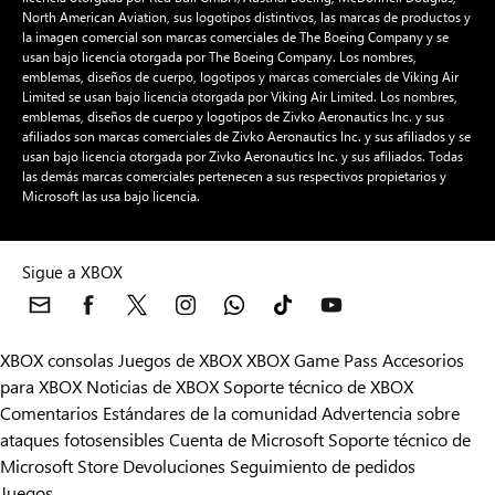
Las marcas de Red Bull® y el logotipo de Red Bull Air Race se usan bajo
licencia otorgada por Red Bull GmbH/Austria. Boeing, McDonnell Douglas,
North American Aviation, sus logotipos distintivos, las marcas de productos y
la imagen comercial son marcas comerciales de The Boeing Company y se
usan bajo licencia otorgada por The Boeing Company. Los nombres,
emblemas, diseños de cuerpo, logotipos y marcas comerciales de Viking Air
Limited se usan bajo licencia otorgada por Viking Air Limited. Los nombres,
emblemas, diseños de cuerpo y logotipos de Zivko Aeronautics Inc. y sus
afiliados son marcas comerciales de Zivko Aeronautics Inc. y sus afiliados y se
usan bajo licencia otorgada por Zivko Aeronautics Inc. y sus afiliados. Todas
las demás marcas comerciales pertenecen a sus respectivos propietarios y
Microsoft las usa bajo licencia.
Sigue a XBOX
XBOX consolas
Juegos de XBOX
XBOX Game Pass
Accesorios
para XBOX
Noticias de XBOX
Soporte técnico de XBOX
Comentarios
Estándares de la comunidad
Advertencia sobre
ataques fotosensibles
Cuenta de Microsoft
Soporte técnico de