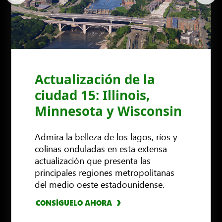
Actualización de la
ciudad 15: Illinois,
Minnesota y Wisconsin
Admira la belleza de los lagos, ríos y
colinas onduladas en esta extensa
actualización que presenta las
CONSÍGUELO AHORA
principales regiones metropolitanas
CONSÍGUELO AHORA
CONSÍGUELO AHORA
CONSÍGUELO AHORA
del medio oeste estadounidense.
CONSÍGUELO AHORA
CONSÍGUELO AHORA
CONSÍGUELO AHORA
CONSÍGUELO AHORA