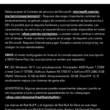
microsoft.com/es-
Debes aceptar el Contrato de servicios de Microsoft (
mx/servicesagreement/
). Requiere descargas (importante cantidad de
almacenamiento, se aplican cargos de conexión a Internet de banda ancha e
ISP). Es posible que se requiera hardware y suscripciones adicionales. Las
características, los servicios y el soporte técnico no están disponibles en todas
xbox.com/es-co/regions
las regiones (
) y pueden variar, cambiar o retirarse
con el tiempo. Puede contener compras en el juego. Se requiere una cuenta
de Microsoft. Requiere Internet para jugar. Excepto cuando lo exija la ley, los
códigos no son reembolsables.
XBOX:
el modo multijugador en línea en la consola requiere una suscripción
a XBOX Game Pass (las suscripciones se venden por separado).
PC:
SO: Windows 10/11 con actualizaciones. Procesador: AMD Ryzen 7 2700X
o Intel Core i7-10700K. Gráficos: Radeon RX 5700 XT o GeForce RTX 2080, 8 GB
VRAM. Memoria: 32 GB de RAM. Almacenamiento: 50 GB. DirectX® 12. El
rendimiento mejora con sistemas de gama alta.
ADVERTENCIA: Algunas personas pueden experimentar ataques cuando se
ven expuestas a luces o patrones parpadeantes en los videojuegos
xbox.com/xboxone/healthandsafety
(
).