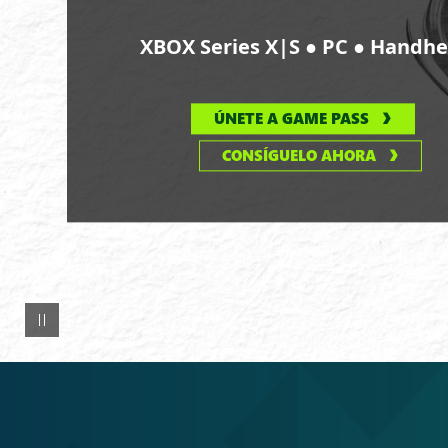
Monte
Fuji
●
●
XBOX Series X|S
PC
Handhe
en
el
fondo.
ÚNETE A GAME PASS
CONSÍGUELO AHORA