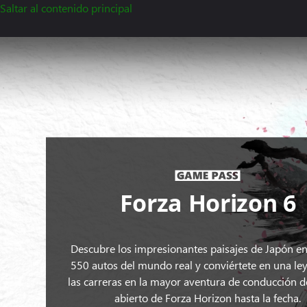
Saltar al contenido principal
Forza
Horizon
6,
dos
autos
circulan
por
una
carretera
hecha
Forza Horizon 6
a
pinceladas
con
Descubre los impresionantes paisajes de Japón e
Tokio
550 autos del mundo real y conviértete en una le
y
las carreras en la mayor aventura de conducción
el
abierto de Forza Horizon hasta la fecha.