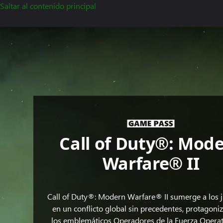
Saltar al contenido principal
Call
of
Duty:
Modern
Warfare
II,
animación
de
la
Call of Duty®: Mod
pantalla
de
Warfare® II
inicio
de
Call
Call of Duty®: Modern Warfare® II sumerge a los 
of
en un conflicto global sin precedentes, protagoni
Duty
los emblemáticos Operadores de la Fuerza Operat