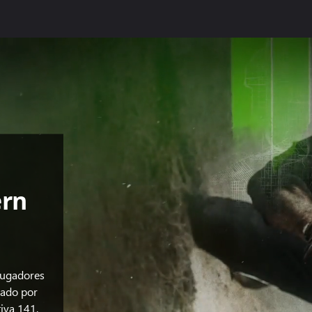
ern
jugadores
zado por
iva 141.