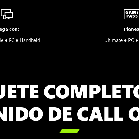
ega con:
Planes
●
●
Ultimate ● PC 
le
PC
Handheld
ETE COMPLET
IDO DE CALL 
