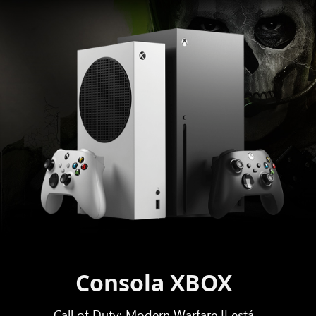
Consola XBOX
Call of Duty: Modern Warfare II está