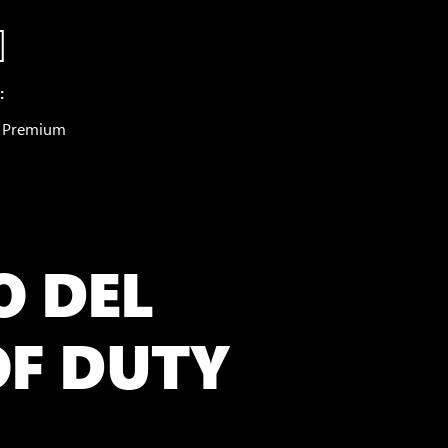
:
● Premium
O DEL
OF DUTY