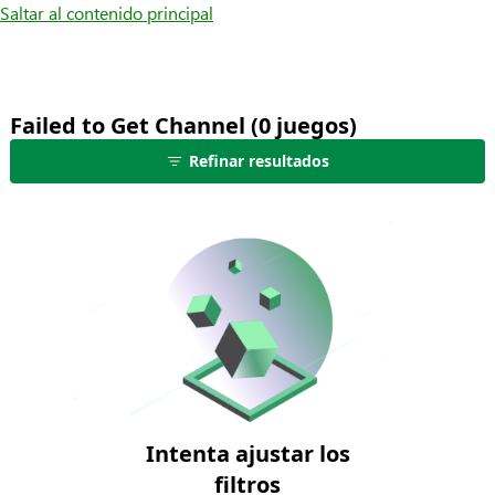
Saltar al contenido principal
Failed to Get Channel (0 juegos)
no
Refinar resultados
se
muestran
juegos:
edita
los
filtros
para
ver
más
resultados
Intenta ajustar los
filtros