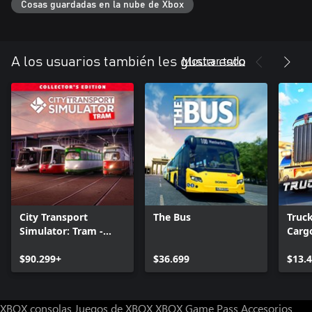
Cosas guardadas en la nube de Xbox
Mostrar todo
A los usuarios también les gusta esto
City Transport
The Bus
Truc
Simulator: Tram -
Cargo
Collector's Edition
USA
$90.299+
$36.699
$13.
XBOX consolas
Juegos de XBOX
XBOX Game Pass
Accesorios