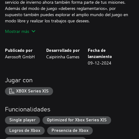
servicio de invierno ahora también forma parte de tus misiones.
Además del modo de juego «deberes reglamentarios», por
supuesto también puedes explorar el amplio mundo del juego en
modo libre y realizar los trabajos que desees.
Mostrar más
El clima dinámico, las distintas horas del día y los cambios de
estación no sólo aumentan la inmersión, sino que también
influyen en las misiones que hay que completar. Esto hace que
Publicado por
Desarrollado por
Fecha de
tus tareas sean variadas en todo momento.
Aerosoft GmbH
Caipirinha Games
lanzamiento
09-12-2024
VEHÍCULOS
Jugar con
Desde el rodillo combinado, el camión volquete y la máquina de
señalización vial hasta el vehículo multiusos (incluidos varios
XBOX Series X|S
accesorios), tienes a tu disposición una amplia gama de vehículos
especialmente diseñados para los distintos trabajos. Además del
vehículo adecuado, también debe seleccionar las máquinas y
Funcionalidades
equipos adecuados para completar el trabajo con éxito.
Single player
Optimized for Xbox Series X|S
¡Empieza pronto tu turno en un depósito alemán de
Logros de Xbox
Presencia de Xbox
mantenimiento de carreteras en Road Maintenance Simulator 2!