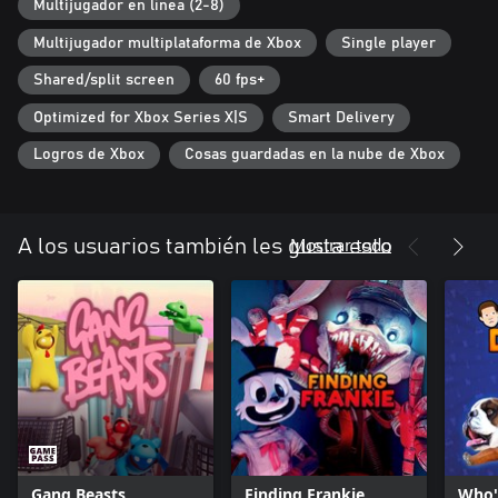
Multijugador en línea (2-8)
Multijugador multiplataforma de Xbox
Single player
Shared/split screen
60 fps+
Optimized for Xbox Series X|S
Smart Delivery
Logros de Xbox
Cosas guardadas en la nube de Xbox
Mostrar todo
A los usuarios también les gusta esto
Gang Beasts
Finding Frankie
Who'