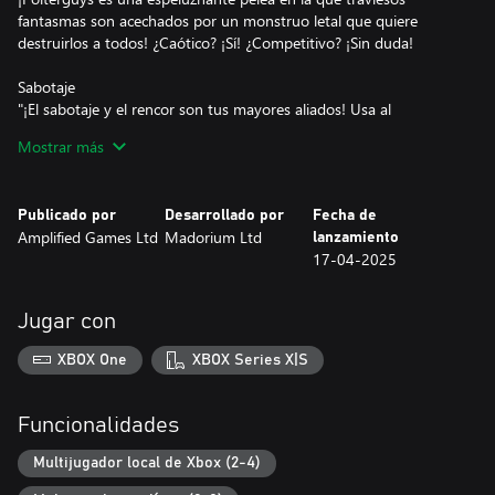
fantasmas son acechados por un monstruo letal que quiere
destruirlos a todos! ¿Caótico? ¡Sí! ¿Competitivo? ¡Sin duda!
Sabotaje
"¡El sabotaje y el rencor son tus mayores aliados! Usa al
monstruo como una máquina de muerte portátil para destruir a
Mostrar más
tus oponentes con habilidades aparentemente inofensivas."
Potenciadores
Publicado por
Desarrollado por
Fecha de
Hay montones de potenciadores y trampas esparcidos por los
Amplified Games Ltd
Madorium Ltd
lanzamiento
niveles para ayudarte a crear el caos... La pregunta es, ¿podrás
17-04-2025
aprovecharlos con el monstruo respirando en tu pequeño y
viscoso cuello?
Jugar con
XBOX One
XBOX Series X|S
Funcionalidades
Multijugador local de Xbox (2-4)