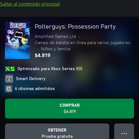
Saltar al contenido principal
Polterguys: Possession Party
Amplified Games Ltd
•
Campo de batalla en línea para varios jugadores
•
Niños y familia
$4.819
Optimizado para Xbox Series X|S
Smart Delivery
6 idiomas admitidos
COMPRAR
$4.819
OBTENER
● ● ●
Prueba gratuita