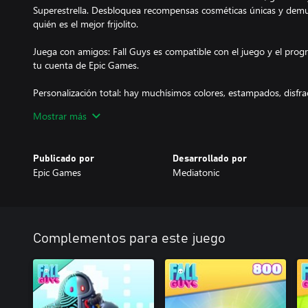
Superestrella. Desbloquea recompensas cosméticas únicas y demué
quién es el mejor frijolito.
Juega con amigos: Fall Guys es compatible con el juego y el prog
tu cuenta de Epic Games.
Personalización total: hay muchísimos colores, estampados, disfrace
Disfruta las victorias con extravagantes celebraciones y comparte 
Mostrar más
Es posible que los objetos mostrados deban comprarse por separa
sujetos a disponibilidad. Incluye compras dentro del juego.
Publicado por
Desarrollado por
Epic Games
Mediatonic
Complementos para este juego