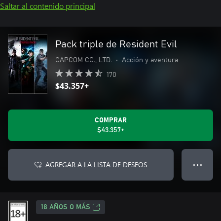
Saltar al contenido principal
Pack triple de Resident Evil
CAPCOM CO., LTD.
•
Acción y aventura
170
$43.357+
COMPRAR
$43.357+
AGREGAR A LA LISTA DE DESEOS
● ● ●
18 AÑOS O MÁS