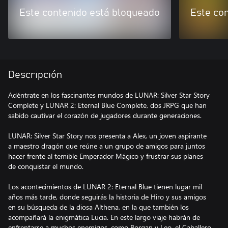
Este contenido está bloqueado
Este co
Descripción
Adéntrate en los fascinantes mundos de LUNAR: Silver Star Story
Complete y LUNAR 2: Eternal Blue Complete, dos JRPG que han
sabido cautivar el corazón de jugadores durante generaciones.
LUNAR: Silver Star Story nos presenta a Alex, un joven aspirante
a maestro dragón que reúne a un grupo de amigos para juntos
hacer frente al temible Emperador Mágico y frustrar sus planes
de conquistar el mundo.
Los acontecimientos de LUNAR 2: Eternal Blue tienen lugar mil
años más tarde, donde seguirás la historia de Hiro y sus amigos
en su búsqueda de la diosa Althena, en la que también los
acompañará la enigmática Lucia. En este largo viaje habrán de
enfrentarse a muchos enemigos, como Borgan y Leo, el Caballero