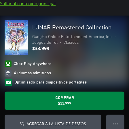
Saltar al contenido principal
LUNAR Remastered Collection
GungHo Online Entertainment America, Inc.
•
Juegos de rol
•
Clásicos
$33.999
Xbox Play Anywhere
4 idiomas admitidos
Optimizado para dispositivos portátiles
COMPRAR
$33.999
AGREGAR A LA LISTA DE DESEOS
● ● ●