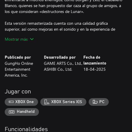
Blanco, quienes se han propuesto dar caza al grupo de amigos, a
los que consideran «destructores de Lunar».
Esta versión remasterizada cuenta con una calidad gráfica
superior, así como mejoras en el sonido y en la experiencia de
juego que harán las delicias de los amantes de los juegos de los
Mostrar más
noventa. ¡Será incluso mejor de lo que recordabas! Embárcate en
estas dos aventuras que ahora además están disponibles en
inglés, japonés, francés y alemán.
Publicado por
Desarrollado por
Fecha de
GungHo Online
GAME ARTS Co., Ltd.,
lanzamiento
Entertainment
ASHIBI Co., Ltd.
18-04-2025
America, Inc.
Jugar con
XBOX One
XBOX Series X|S
PC
Handheld
Funcionalidades