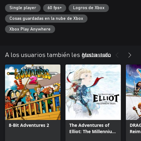
Single player
60 fps+
Logros de Xbox
Cosas guardadas en la nube de Xbox
Xbox Play Anywhere
Mostrar todo
A los usuarios también les gusta esto
8-Bit Adventures 2
The Adventures of
DRAG
Elliot: The Millennium
Reim
Tales