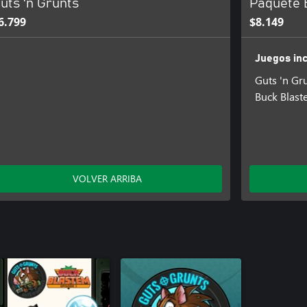
uts 'n Grunts
Paquete 
6.799
$8.149
Juegos inc
Guts 'n Gr
Buck Blas
VOLVER ARRIBA