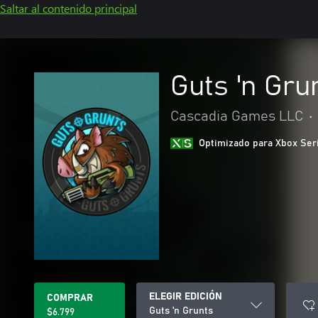
Saltar al contenido principal
Guts 'n Gru
Cascadia Games LLC
•
Optimizado para Xbox Ser
ELEGIR EDICIÓN
COMPRAR
Guts 'n Grunts
$6.799