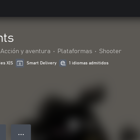
nts
Acción y aventura
•
Plataformas
•
Shooter
ies X|S
Smart Delivery
1 idiomas admitidos
● ● ●