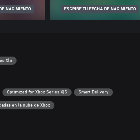
DE NACIMIENTO
ESCRIBE TU FECHA DE NACIMIENTO
es X|S
Optimized for Xbox Series X|S
Smart Delivery
dadas en la nube de Xbox