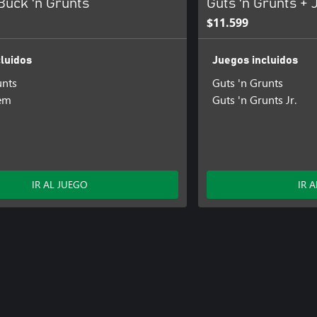
Buck 'n Grunts
Guts 'n Grunts + J
$11.599
luidos
Juegos incluidos
unts
Guts 'n Grunts
tem
Guts 'n Grunts Jr.
IR AL JUEGO
IR 