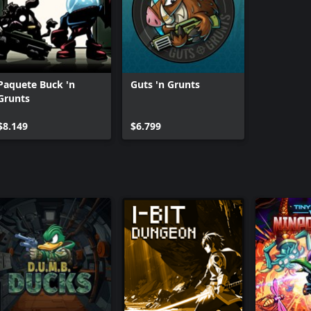
Paquete Buck 'n
Guts 'n Grunts
Grunts
$8.149
$6.799