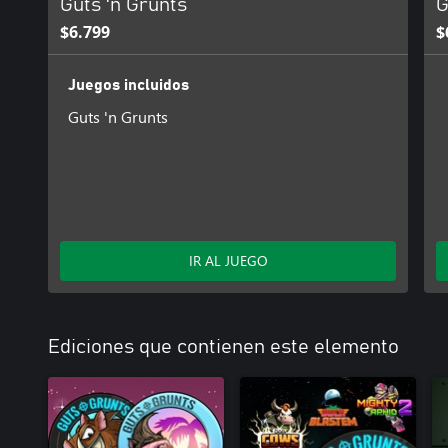
Guts 'n Grunts
G
$6.799
$
Juegos incluidos
Guts 'n Grunts
IR AL JUEGO
Ediciones que contienen este elemento